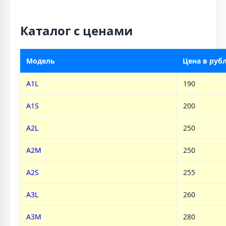
Каталог с ценами
Модель
Цена в руб
A1L
190
A1S
200
A2L
250
A2M
250
A2S
255
A3L
260
A3M
280