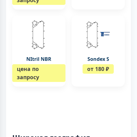
запросу
NItril NBR
Sondex S
цена по
от 180 ₽
запросу