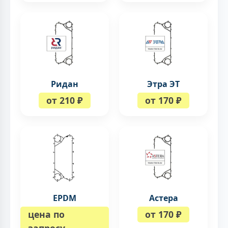
Ридан
Этра ЭТ
от 210 ₽
от 170 ₽
EPDM
Астера
цена по
от 170 ₽