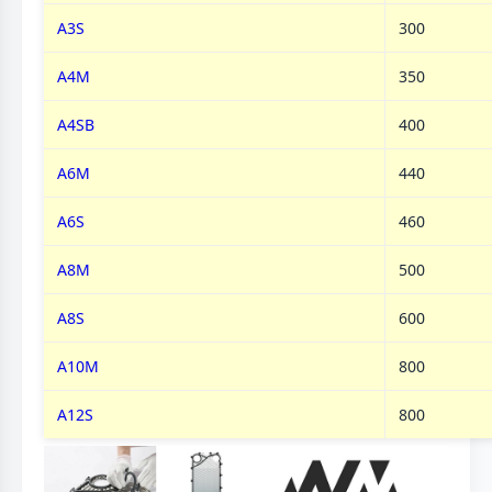
A3S
300
A4M
350
A4SB
400
A6M
440
A6S
460
A8M
500
A8S
600
A10M
800
A12S
800