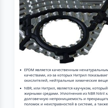
EPDM является качественным ненатуральным
качествами, из-за которых Нитрил показыва
окислителей, нейтральные химические веще
NBR, или Нитрил, является каучуком, которы
жирными средами. Уплотнения из NBR Nitril
долговечную непроницаемость и прекращать
поломок и неисправностей в системе, а так