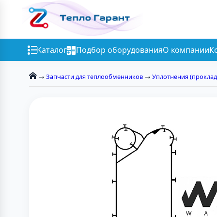
Каталог
Подбор оборудования
О компании
К
→
Запчасти для теплообменников
→
Уплотнения (проклад