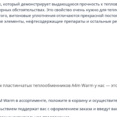
чук, который демонстрирует выдающуюся прочность к тепл
урных обстоятельствах. Это свойство очень нужно для т
того, витоновые уплотнения отличаются прекрасной посто
ые элементы, нефтесодержащие препараты и остальные ре
х пластинчатых теплообменников A4m Warm у нас — это
 Warm в ассортименте, положите в корзину и осуществите 
ствием поддержат вас с оформлением заказа и введут вас 
м вам индивидуальное предложение.