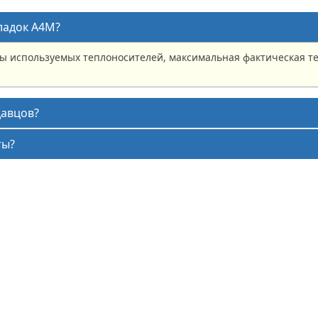
ладок A4M?
ы используемых теплоносителей, максимальная фактическая те
давцов?
ты?