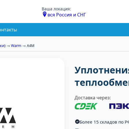
Ваша локация:
вся Россия и СНГ
онтакты
ки)
→
Warm
→ A4M
Уплотнени
теплообме
Доставка через:
Более 15 складов по Р