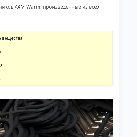
ников A4M Warm, произведенные из всех
 вещества
я
ая
я