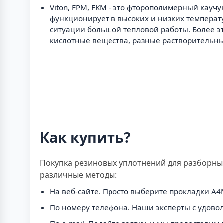
Viton, FPM, FKM - это фторополимерный кау
функционирует в высоких и низких температ
ситуации большой тепловой работы. Более э
кислотные вещества, разные растворительн
Как купить?
Покупка резиновых уплотнений для разборны
различные методы:
На веб-сайте. Просто выберите прокладки A4M
По номеру телефона. Наши эксперты с удоволь
По e-mail. Подайте заявку, и мы предостави