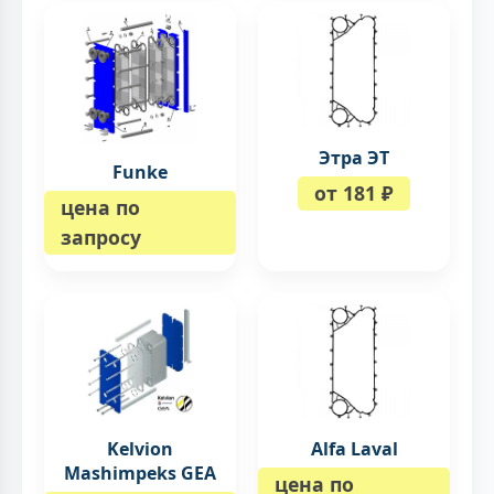
Этра ЭТ
Funke
от 181 ₽
цена по
запросу
Kelvion
Alfa Laval
Mashimpeks GEA
цена по