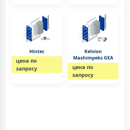
Hintec
Kelvion
Mashimpeks GEA
цена по
цена по
запросу
запросу