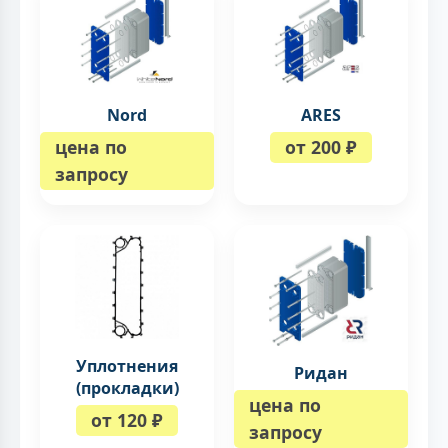
Nord
ARES
цена по
от 200 ₽
запросу
Уплотнения
Ридан
(прокладки)
цена по
от 120 ₽
запросу