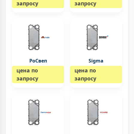
запросу
запросу
РоСвеп
Sigma
цена по
цена по
запросу
запросу