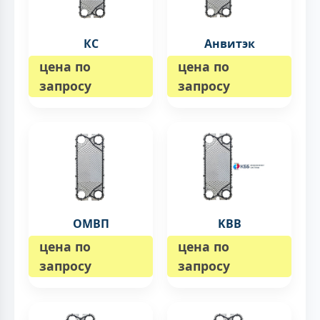
КС
Анвитэк
цена по
цена по
запросу
запросу
ОМВП
KBB
цена по
цена по
запросу
запросу