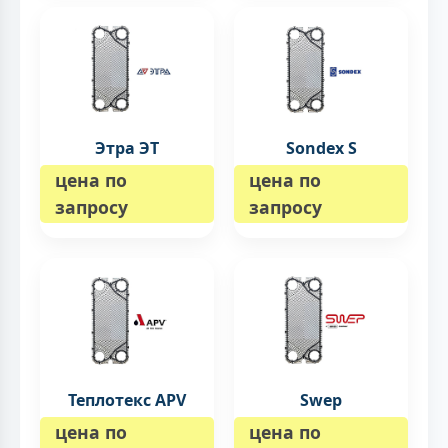
Этра ЭТ
Sondex S
цена по
цена по
запросу
запросу
Теплотекс APV
Swep
цена по
цена по