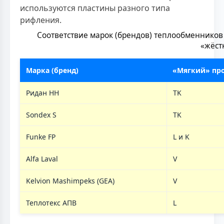
используются пластины разного типа
рифления.
Соответствие марок (брендов) теплообменников
«жёст
Марка (бренд)
«Мягкий» пр
Ридан НН
TK
Sondex S
TK
Funke FP
L и K
Alfa Laval
V
Kelvion Mashimpeks (GEA)
V
Теплотекс АПВ
L