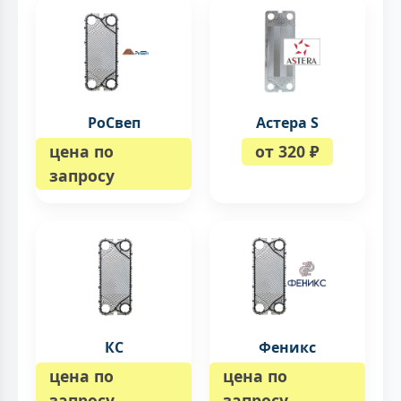
РоСвеп
Астера S
цена по
от 320 ₽
запросу
КС
Феникс
цена по
цена по
запросу
запросу