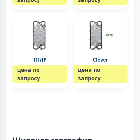
ТПЛР
Clever
цена по
цена по
запросу
запросу
Широкая география