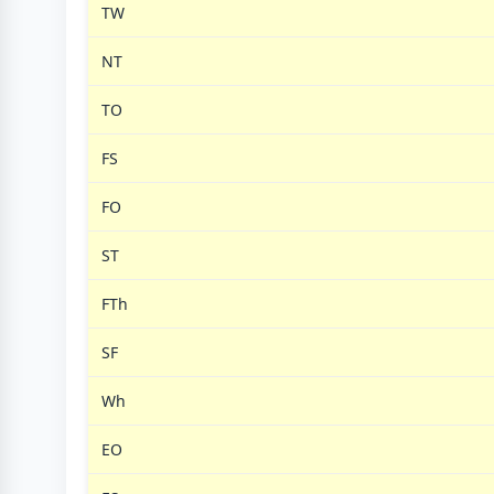
TW
NT
TO
FS
FO
ST
FTh
SF
Wh
EO