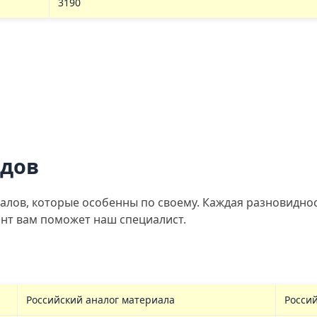
3190
идов
алов, которые особенны по своему. Каждая разновиднос
ант вам поможет наш специалист.
Российский аналог материала
Росси