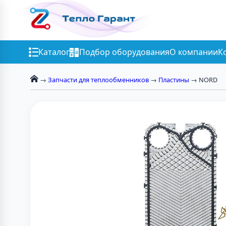
Каталог
Подбор оборудования
О компании
К
→
Запчасти для теплообменников
→
Пластины
→ NORD