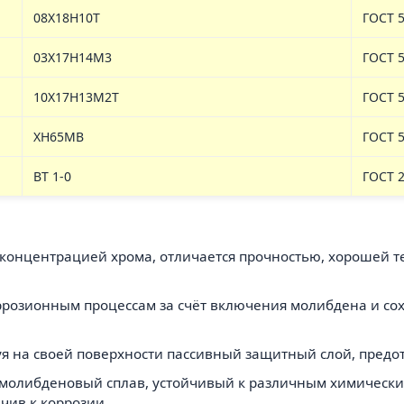
08Х18Н10Т
ГОСТ 5
03Х17Н14М3
ГОСТ 5
10Х17Н13М2Т
ГОСТ 5
ХН65МВ
ГОСТ 5
ВТ 1-0
ГОСТ 
й концентрацией хрома, отличается прочностью, хорошей 
коррозионным процессам за счёт включения молибдена и с
уя на своей поверхности пассивный защитный слой, пре
-молибденовый сплав, устойчивый к различным химическ
йчив к коррозии.