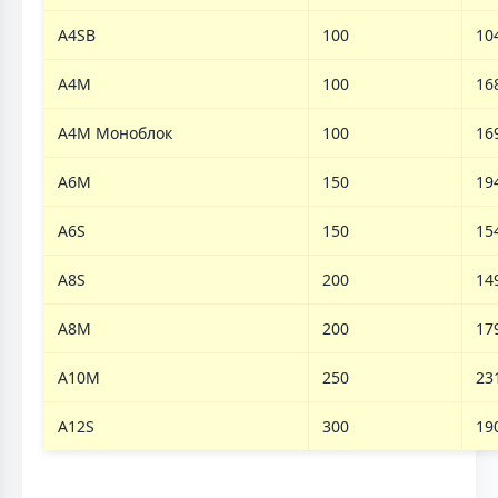
A4SB
100
10
A4M
100
16
A4M Моноблок
100
16
A6M
150
19
A6S
150
15
A8S
200
14
A8M
200
17
A10M
250
23
A12S
300
19