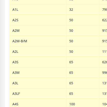
A1L
32
79
A2S
50
62
A2M
50
91
A2M-B/M
50
91
A2L
50
11
A3S
65
62
A3M
65
99
A3L
65
13
A3LF
65
13
A4S
100
10