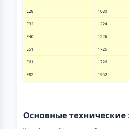
E28
1080
E32
1224
E40
1226
E51
1726
E61
1726
E82
1952
Основные технические