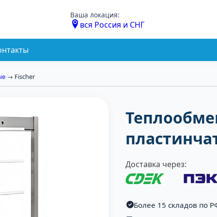
Ваша локация:
вся Россия и СНГ
онтакты
ые
→ Fischer
Теплообмен
пластинча
Доставка через:
Более 15 складов по Р