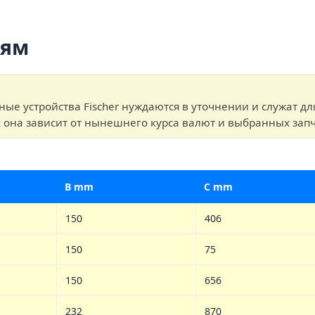
лям
е устройства Fischer нуждаются в уточнении и служат дл
к она зависит от нынешнего курса валют и выбранных запч
B mm
C mm
150
406
150
75
150
656
232
870