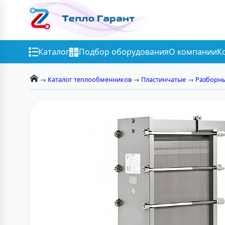
Каталог
Подбор оборудования
О компании
К
→
Каталог теплообменников
→
Пластинчатые
→
Разборн