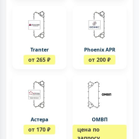
Tranter
Phoenix APR
от 265 ₽
от 200 ₽
Астера
ОМВП
от 170 ₽
цена по
запросу