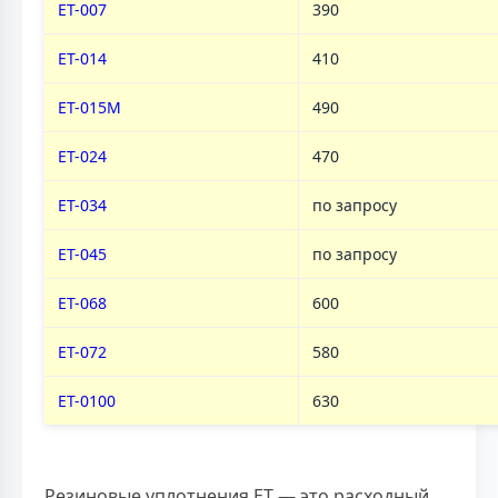
ET-007
390
ET-014
410
ET-015M
490
ET-024
470
ET-034
по запросу
ET-045
по запросу
ET-068
600
ET-072
580
ET-0100
630
Резиновые уплотнения ЕТ — это расходный