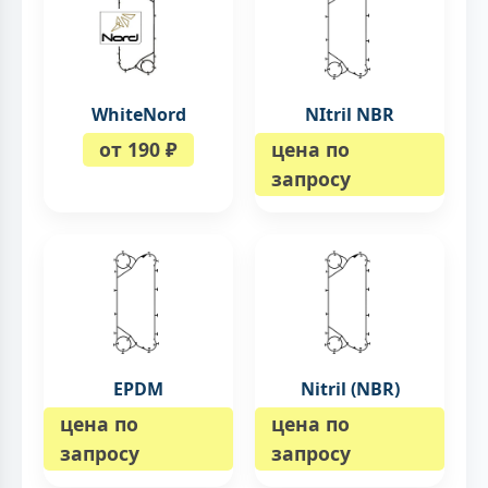
WhiteNord
NItril NBR
от 190 ₽
цена по
запросу
EPDM
Nitril (NBR)
цена по
цена по
запросу
запросу