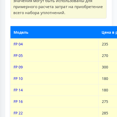
значения могут быть использованы для
примерного расчета затрат на приобретение
всего набора уплотнений.
Модель
Цена в 
FP 04
235
FP 05
270
FP 09
300
FP 10
180
FP 14
180
FP 16
275
FP 22
285