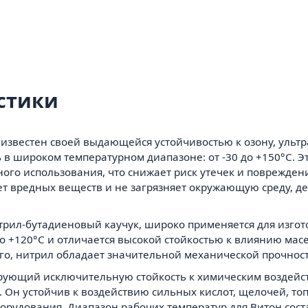
стики
известен своей выдающейся устойчивостью к озону, уль
в широком температурном диапазоне: от -30 до +150°C. Э
ного использования, что снижает риск утечек и поврежден
ет вредных веществ и не загрязняет окружающую среду, д
итрил-бутадиеновый каучук, широко применяется для изго
до +120°C и отличается высокой стойкостью к влиянию мас
ого, нитрил обладает значительной механической прочнос
рирующий исключительную стойкость к химическим воздейс
Он устойчив к воздействию сильных кислот, щелочей, топ
рудования. Диапазон рабочих температур для Витон состав