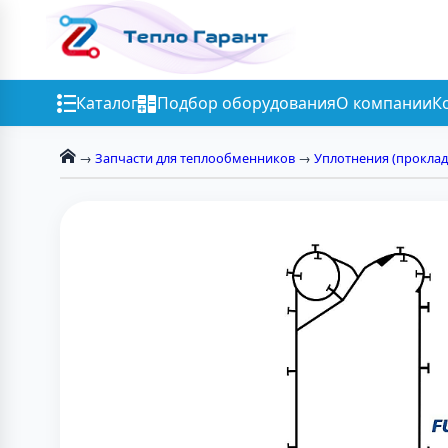
Каталог
Подбор оборудования
О компании
К
→
Запчасти для теплообменников
→
Уплотнения (проклад