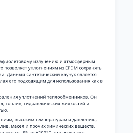
трафиолетовому излучению и атмосферным
то позволяет уплотнениям из EPDM сохранять
ий. Данный синтетический каучук является
елая его подходящим для использования как в
товления уплотнений теплообменников. Он
ел, топлив, гидравлических жидкостей и
тью.
твиям, высоким температурам и давлению,
лив, масел и прочих химических веществ,
ляет от -35 до +200°C, что позволяет