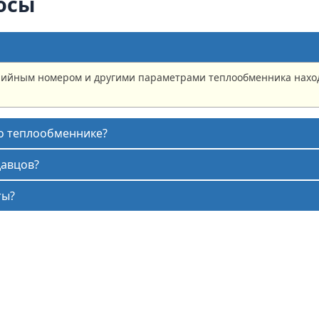
осы
рийным номером и другими параметрами теплообменника наход
 о теплообменнике?
давцов?
ты?