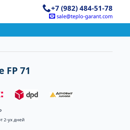
+7 (982) 484-51-78
sale@teplo-garant.com
 FP 71
Ф
т 2-ух дней