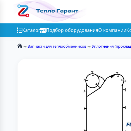
Каталог
Подбор оборудования
О компании
К
→
Запчасти для теплообменников
→
Уплотнения (проклад