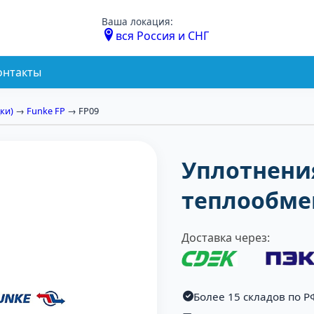
Ваша локация:
вся Россия и СНГ
онтакты
ки)
→
Funke FP
→ FP09
Уплотнени
теплообме
Доставка через:
Более 15 складов по Р