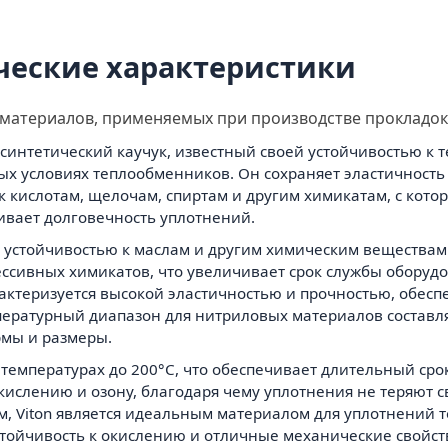
ческие характеристики
 материалов, применяемых при производстве прокладок 
синтетический каучук, известный своей устойчивостью к т
х условиях теплообменников. Он сохраняет эластичность 
к кислотам, щелочам, спиртам и другим химикатам, с кото
ивает долговечность уплотнений.
й устойчивостью к маслам и другим химическим веществам
ссивных химикатов, что увеличивает срок службы оборудо
рактеризуется высокой эластичностью и прочностью, обес
ратурный диапазон для нитриловых материалов составляет
рмы и размеры.
ри температурах до 200°C, что обеспечивает длительный ср
окислению и озону, благодаря чему уплотнения не теряют с
м, Viton является идеальным материалом для уплотнений т
стойчивость к окислению и отличные механические свойст