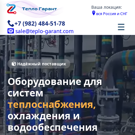
Ваша локация:
вся Россия и СНГ
+7 (982) 484-51-78
☰
sale@teplo-garant.com
Надёжный поставщик
Оборудование для
систем
теплоснабжения,
охлаждения и
водообеспечения