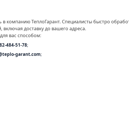
ь в компанию ТеплоГарант. Специалисты быстро обработ
 включая доставку до вашего адреса.
для вас способом:
82-484-51-78
;
@teplo-garant.com
;