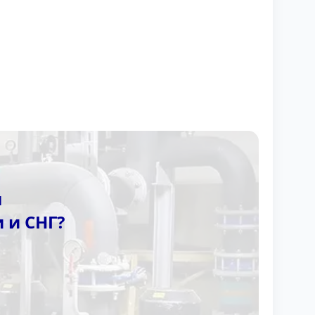
ы
 и СНГ?