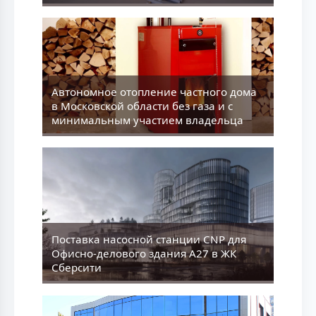
Aвтономное отопление частного дома
в Московской области без газа и с
минимальным участием владельца
Поставка насосной станции CNP для
Офисно-делового здания А27 в ЖК
Сберсити