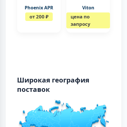
Phoenix APR
Viton
от 200 ₽
цена по
запросу
Широкая география
поставок