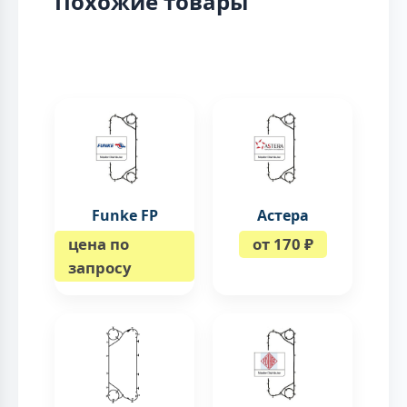
Похожие товары
Funke FP
Астера
цена по
от 170 ₽
запросу