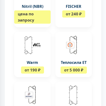
Nitril (NBR)
FISCHER
цена по
от 240 ₽
запросу
Warm
Теплосила ЕТ
от 190 ₽
от 5 000 ₽