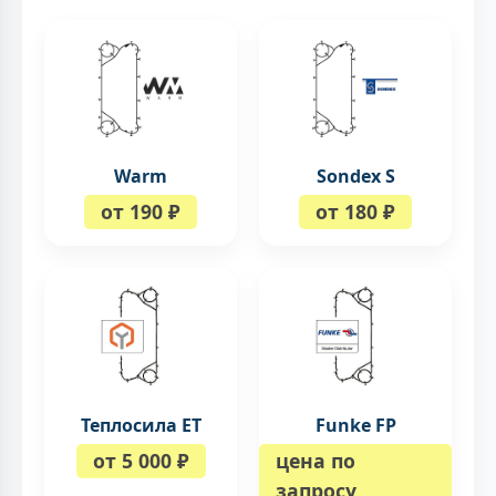
Warm
Sondex S
от 190 ₽
от 180 ₽
Теплосила ЕТ
Funke FP
от 5 000 ₽
цена по
запросу