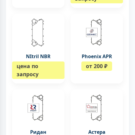
NItril NBR
Phoenix APR
цена по
от 200 ₽
запросу
Ридан
Астера