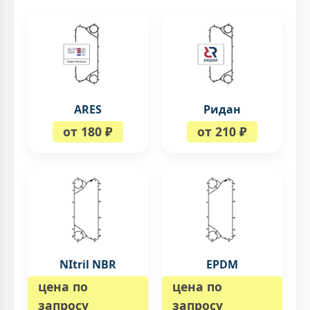
ARES
Ридан
от 180 ₽
от 210 ₽
NItril NBR
EPDM
цена по
цена по
запросу
запросу