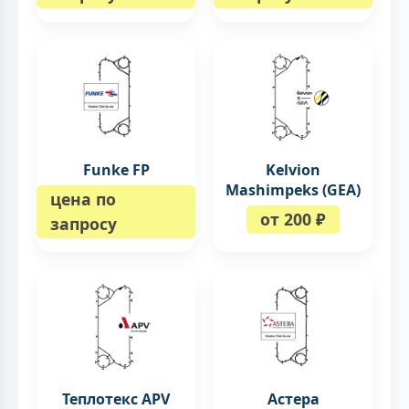
Funke FP
Kelvion
Mashimpeks (GEA)
цена по
от 200 ₽
запросу
Теплотекс APV
Астера