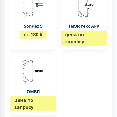
Sondex S
Теплотекс APV
от 180 ₽
цена по
запросу
ОМВП
цена по
запросу