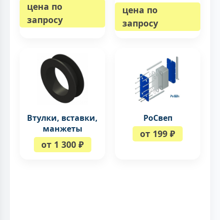
цена по
цена по
запросу
запросу
Втулки, вставки,
РоСвеп
манжеты
от 199 ₽
от 1 300 ₽