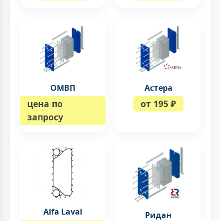
ОМВП
Астера
цена по
от 195 ₽
запросу
Alfa Laval
Ридан