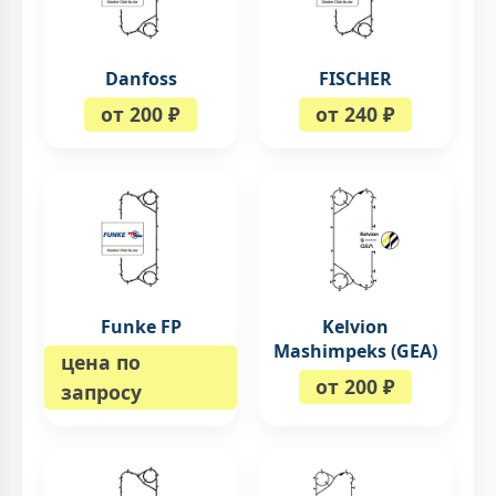
Danfoss
FISCHER
от 200 ₽
от 240 ₽
Funke FP
Kelvion
Mashimpeks (GEA)
цена по
от 200 ₽
запросу