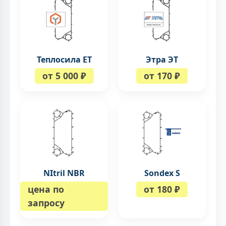
Теплосила ЕТ
Этра ЭТ
от 5 000 ₽
от 170 ₽
NItril NBR
Sondex S
цена по
от 180 ₽
запросу