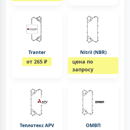
Tranter
Nitril (NBR)
от 265 ₽
цена по
запросу
Теплотекс APV
ОМВП