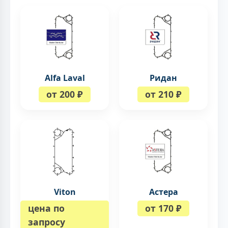
Alfa Laval
Ридан
от 200 ₽
от 210 ₽
Viton
Астера
цена по
от 170 ₽
запросу