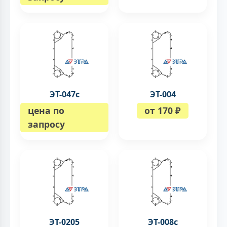
ЭТ-047с
ЭТ-004
цена по
от 170 ₽
запросу
ЭТ-0205
ЭТ-008c