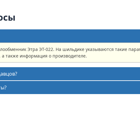
осы
плообменник Этра ЭТ-022. На шильдике указываются такие пара
, а также информация о производителе.
давцов?
ты?