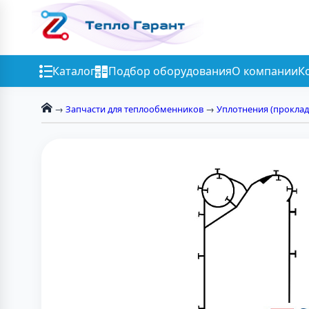
Каталог
Подбор оборудования
О компании
К
→
Запчасти для теплообменников
→
Уплотнения (проклад