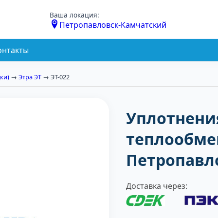
Ваша локация:
Петропавловск-Камчатский
онтакты
ки)
→
Этра ЭТ
→ ЭТ-022
Уплотнени
теплообмен
Петропавл
Доставка через: