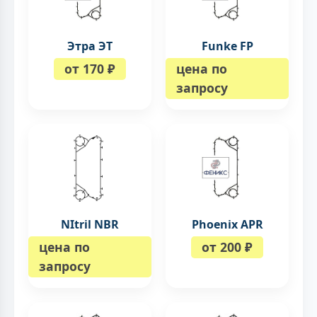
Этра ЭТ
Funke FP
от 170 ₽
цена по
запросу
NItril NBR
Phoenix APR
цена по
от 200 ₽
запросу