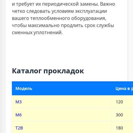
и требует их периодической замены. Важно
четко следовать условиям эксплуатации
вашего теплообменного оборудования,
чтобы максимально продлить срок службы
сменных уплотнений.
Каталог прокладок
Модель
Цена в 
M3
120
M6
300
T2B
180