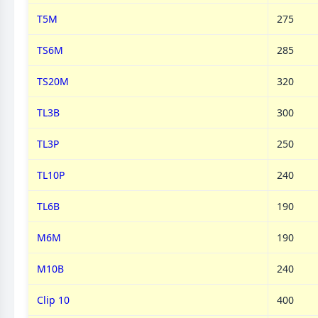
T5M
275
TS6M
285
TS20M
320
TL3B
300
TL3P
250
TL10P
240
TL6B
190
M6M
190
M10B
240
Clip 10
400