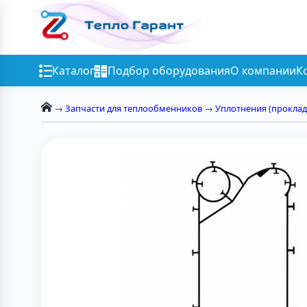
Каталог
Подбор оборудования
О компании
К
→
Запчасти для теплообменников
→
Уплотнения (проклад