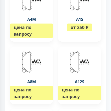
A4M
A1S
цена по
от 250 ₽
запросу
A8M
A12S
цена по
цена по
запросу
запросу