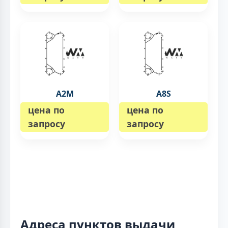
A2M
A8S
цена по
цена по
запросу
запросу
Адреса пунктов выдачи