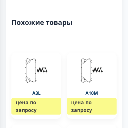
Похожие товары
A3L
A10M
цена по
цена по
запросу
запросу