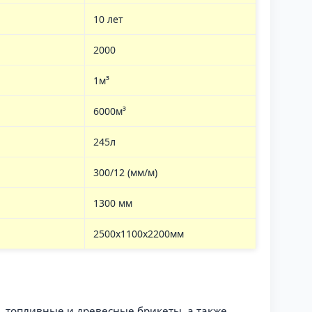
10 лет
2000
1м³
6000м³
245л
300/12 (мм/м)
1300 мм
2500x1100x2200мм
, топливные и древесные брикеты, а также