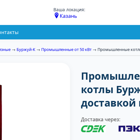
Ваша локация:
Казань
онтакты
изные
→
Буржуй-К
→
Промышленные от 50 кВт
→ Промышленные котлы
Промышле
котлы Бурж
доставкой 
Доставка через: