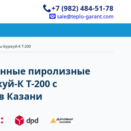
+7 (982) 484-51-78
sale@teplo-garant.com
 Буржуй-К Т-200
нные пиролизные
уй-К Т-200 с
в Казани