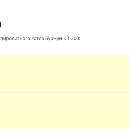
ы
иролизного котла Буржуй-К Т-200: