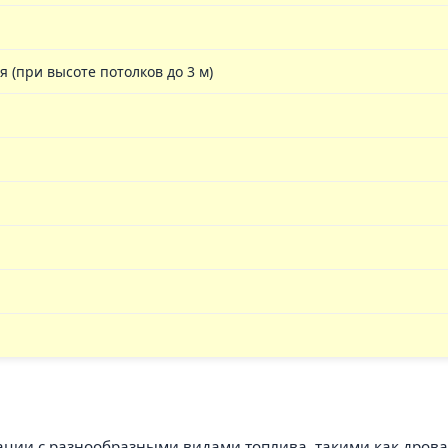
(при высоте потолков до 3 м)
ации с разнообразными видами топлива, такими как дрова