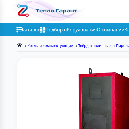
Каталог
Подбор оборудования
О компании
К
→
Котлы и комплектующие
→
Твёрдотопливные
→
Пирол