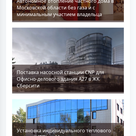
Aвтономное отопление частного дома в
Московской области без газа и с
минимальным участием владельца
Поставка насосной станции CNP для
Офисно-делового здания А27 в ЖК
Сберсити
Установка индивидуального теплового