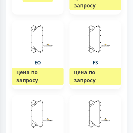
запросу
EO
FS
цена по
цена по
запросу
запросу