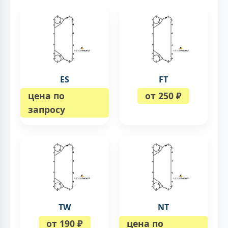
ES
FT
цена по
от 250 ₽
запросу
TW
NT
от 190 ₽
цена по