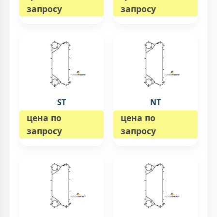
запросу
запросу
ST
NT
цена по
цена по
запросу
запросу