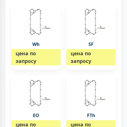
Wh
SF
цена по
цена по
запросу
запросу
EO
FTh
цена по
цена по