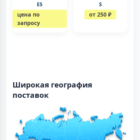
ES
S
цена по
от 250 ₽
запросу
Широкая география
поставок