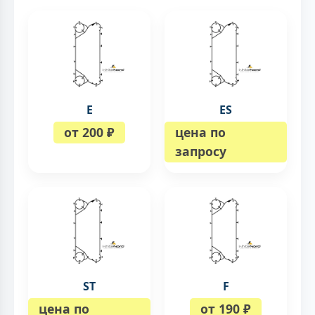
E
ES
от 200 ₽
цена по
запросу
ST
F
цена по
от 190 ₽