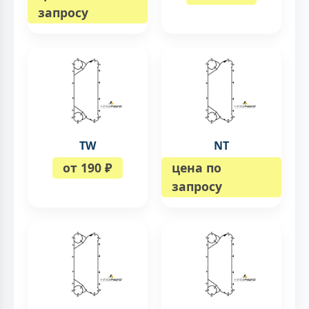
запросу
TW
NT
от 190 ₽
цена по
запросу