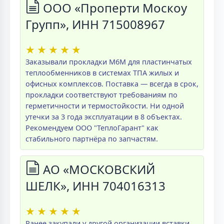
ООО «Проперти Москоу
Групп», ИНН 715008967
★
★
★
★
★
Заказывали прокладки M6M для пластинчатых
теплообменников в системах ТПА жилых и
офисных комплексов. Поставка — всегда в срок,
прокладки соответствуют требованиям по
герметичности и термостойкости. Ни одной
утечки за 3 года эксплуатации в 8 объектах.
Рекомендуем ООО "ТеплоГарант" как
стабильного партнёра по запчастям.
АО «МОСКОВСКИЙ
ШЕЛК», ИНН 704016313
★
★
★
★
★
Ранее закупали у другой организации вставки