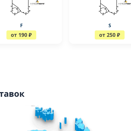
F
S
от 190 ₽
от 250 ₽
тавок