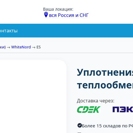
Ваша локация:
вся Россия и СНГ
онтакты
ки)
→
WhiteNord
→ ES
Уплотнени
теплообме
Доставка через:
Более 15 складов по Р