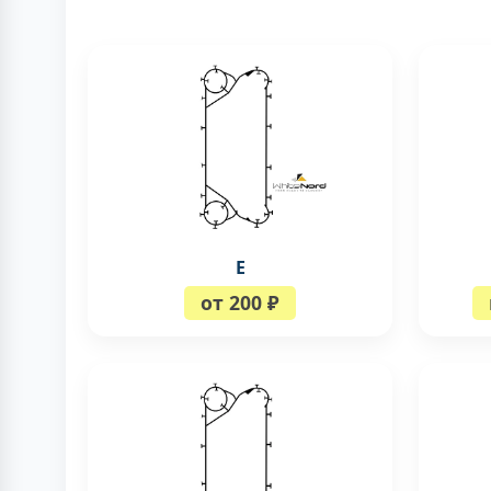
E
от 200 ₽