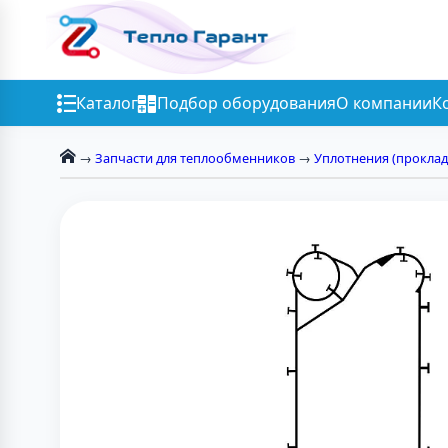
Каталог
Подбор оборудования
О компании
К
→
Запчасти для теплообменников
→
Уплотнения (проклад