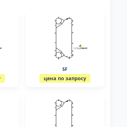
SF
у
цена по запросу