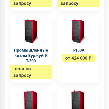
запросу
запросу
Промышленные
Т-150A
котлы Буржуй-К
от 424 000 ₽
Т-300
цена по
запросу