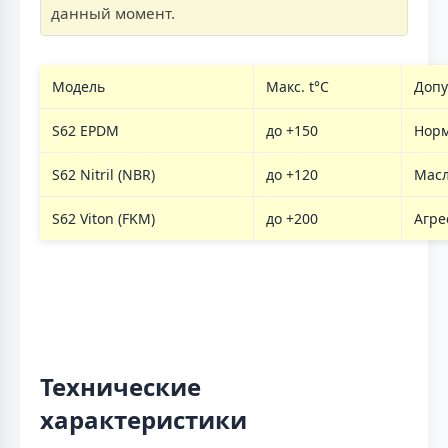
данный момент.
Модель
Макс. t°C
Допу
S62 EPDM
до +150
Нор
S62 Nitril (NBR)
до +120
Масл
S62 Viton (FKM)
до +200
Агре
Технические
характеристики