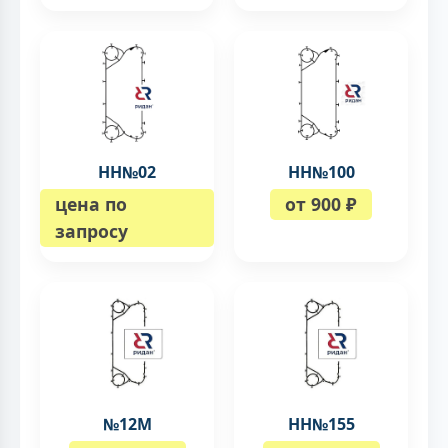
НН№02
НН№100
цена по
от 900 ₽
запросу
№12М
НН№155