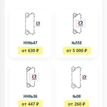
НН№47
№55Е
от 630 ₽
от 5 000 ₽
НН№36
№08
от 447 ₽
от 260 ₽