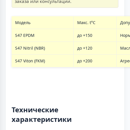
заказа или консультации.
Модель
Макс. t°C
Допу
S47 EPDM
до +150
Нор
S47 Nitril (NBR)
до +120
Масл
S47 Viton (FKM)
до +200
Агре
Технические
характеристики