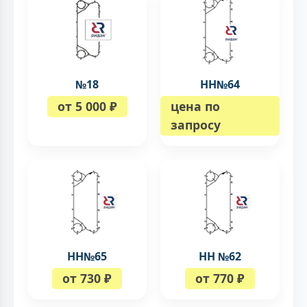
№18
НН№64
от 5 000 ₽
цена по
запросу
НН№65
НН №62
от 730 ₽
от 770 ₽