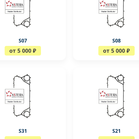
S07
S08
от 5 000 ₽
от 5 000 ₽
S31
S21