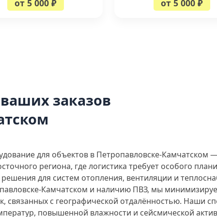
от 5 000 ₽
от 5 000 ₽
 ваших заказов
атском
дование для объектов в Петропавловске-Камчатском —
осточного региона, где логистика требует особого пла
решения для систем отопления, вентиляции и теплосна
опавловске-Камчатском и наличию ПВЗ, мы минимизируе
к, связанных с географической отдалённостью. Наши с
емператур, повышенной влажности и сейсмической актив