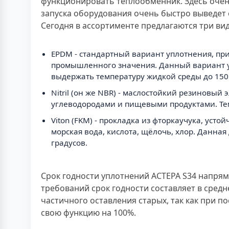
функционировать теплообменник. Здесь очен
запуска оборудования очень быстро выведет е
Сегодня в ассортименте предлагаются три ви
EPDM - стандартный вариант уплотнения, пр
промышленного значения. Данный вариант ус
выдержать температуру жидкой среды до 150 
Nitril (он же NBR) - маслостойкий резиновы
углеводородами и пищевыми продуктами. Тем
Viton (FKM) - прокладка из фторкаучука, ус
морская вода, кислота, щёлочь, хлор. Данна
градусов.
Срок годности уплотнений АСТЕРА S34 напрям
требований срок годности составляет в средн
частичного оставления старых, так как при 
свою функцию на 100%.