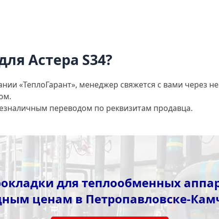
для Астера S34?
ании «ТеплоГарант», менеджер свяжется с вами через не
ом.
безналичным переводом по реквизитам продавца.
окладки для теплообменных аппар
дным ценам в Петропавловске-Кам