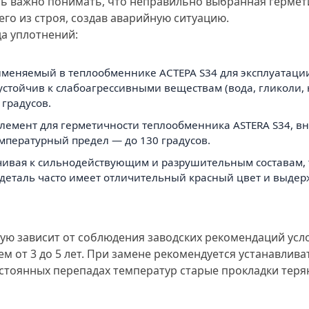
ь важно понимать, что неправильно выбранная гермет
го из строя, создав аварийную ситуацию.
да уплотнений:
именяемый в теплообменнике АСТЕРА S34 для эксплуатаци
тойчив к слабоагрессивными веществам (вода, гликоли, 
градусов.
й элемент для герметичности теплообменника ASTERA S34, 
пературный предел — до 130 градусов.
тойчивая к сильнодействующим и разрушительным составам,
я деталь часто имеет отличительный красный цвет и выде
ую зависит от соблюдения заводских рекомендаций усл
ем от 3 до 5 лет. При замене рекомендуется устанавлив
постоянных перепадах температур старые прокладки тер