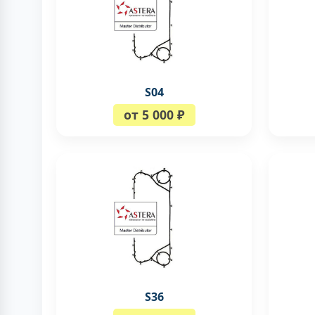
S04
от 5 000 ₽
S36