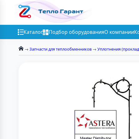
Каталог
Подбор оборудования
О компании
К
→
Запчасти для теплообменников
→
Уплотнения (проклад