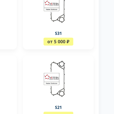
S31
от 5 000 ₽
S21