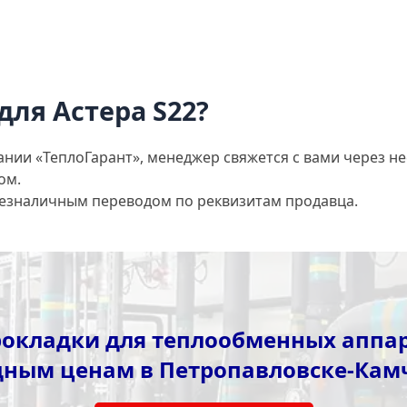
для Астера S22?
ании «ТеплоГарант», менеджер свяжется с вами через не
ом.
безналичным переводом по реквизитам продавца.
окладки для теплообменных аппар
дным ценам в Петропавловске-Кам