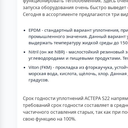
функционировать теплообменник. Здесь очен
запуска оборудования очень быстро выведет е
Сегодня в ассортименте предлагаются три ви
EPDM - стандартный вариант уплотнения, пр
промышленного значения. Данный вариант ус
выдержать температуру жидкой среды до 150 
Nitril (он же NBR) - маслостойкий резиновы
углеводородами и пищевыми продуктами. Тем
Viton (FKM) - прокладка из фторкаучука, ус
морская вода, кислота, щёлочь, хлор. Данна
градусов.
Срок годности уплотнений АСТЕРА S22 напрям
требований срок годности составляет в средн
частичного оставления старых, так как при 
свою функцию на 100%.