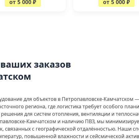
от 5 000 ₽
от 5 000 ₽
 ваших заказов
атском
дование для объектов в Петропавловске-Камчатском —
осточного региона, где логистика требует особого пла
решения для систем отопления, вентиляции и теплосна
опавловске-Камчатском и наличию ПВЗ, мы минимизируе
к, связанных с географической отдалённостью. Наши с
емператур, повышенной влажности и сейсмической актив