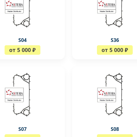
S04
S36
от 5 000 ₽
от 5 000 ₽
S07
S08