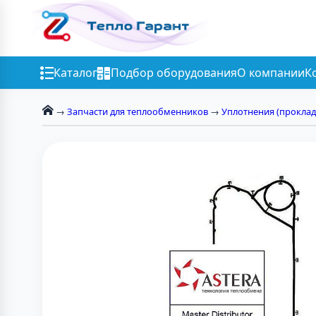
Каталог
Подбор оборудования
О компании
К
→
Запчасти для теплообменников
→
Уплотнения (проклад