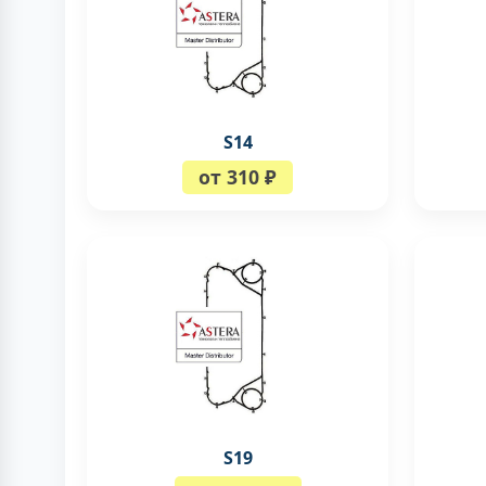
S14
от 310 ₽
S19