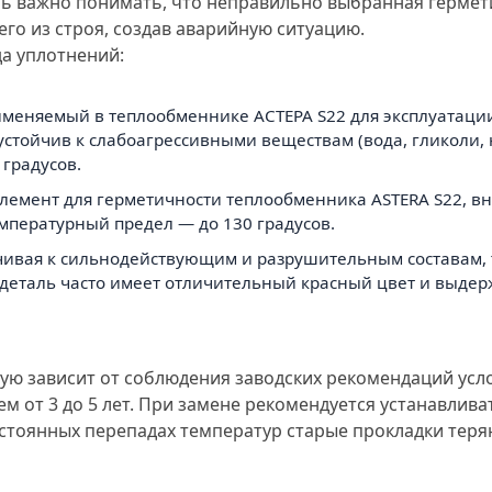
ь важно понимать, что неправильно выбранная гермет
го из строя, создав аварийную ситуацию.
да уплотнений:
именяемый в теплообменнике АСТЕРА S22 для эксплуатаци
тойчив к слабоагрессивными веществам (вода, гликоли, 
градусов.
й элемент для герметичности теплообменника ASTERA S22, 
пературный предел — до 130 градусов.
тойчивая к сильнодействующим и разрушительным составам,
я деталь часто имеет отличительный красный цвет и выде
ую зависит от соблюдения заводских рекомендаций усл
ем от 3 до 5 лет. При замене рекомендуется устанавлив
постоянных перепадах температур старые прокладки тер