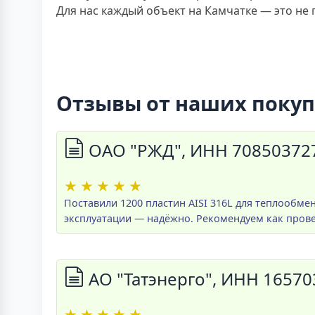
Для нас каждый объект на Камчатке — это не
Отзывы от наших поку
ОАО "РЖД", ИНН 70850372
★
★
★
★
★
Поставили 1200 пластин AISI 316L для теплообме
эксплуатации — надёжно. Рекомендуем как пров
АО "Татэнерго", ИНН 1657
★
★
★
★
★