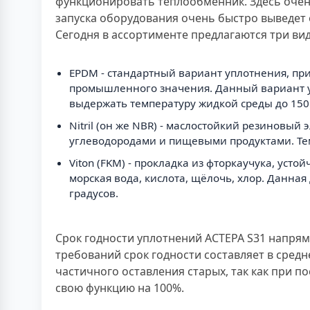
функционировать теплообменник. Здесь очен
запуска оборудования очень быстро выведет е
Сегодня в ассортименте предлагаются три ви
EPDM - стандартный вариант уплотнения, пр
промышленного значения. Данный вариант ус
выдержать температуру жидкой среды до 150 
Nitril (он же NBR) - маслостойкий резиновы
углеводородами и пищевыми продуктами. Тем
Viton (FKM) - прокладка из фторкаучука, ус
морская вода, кислота, щёлочь, хлор. Данна
градусов.
Срок годности уплотнений АСТЕРА S31 напрям
требований срок годности составляет в средн
частичного оставления старых, так как при 
свою функцию на 100%.