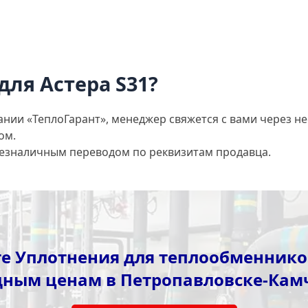
для Астера S31?
ании «ТеплоГарант», менеджер свяжется с вами через не
ом.
безналичным переводом по реквизитам продавца.
е Уплотнения для теплообменников
дным ценам в Петропавловске-Кам