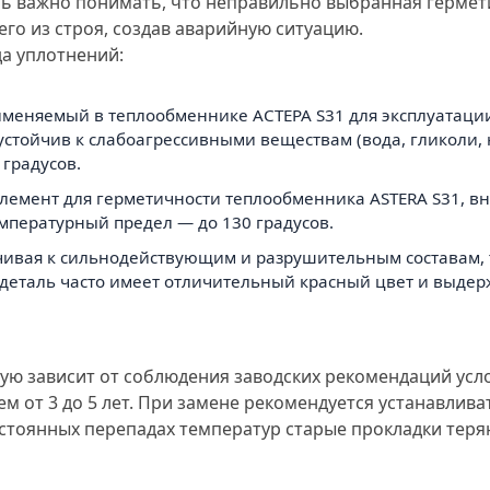
ь важно понимать, что неправильно выбранная гермет
го из строя, создав аварийную ситуацию.
да уплотнений:
именяемый в теплообменнике АСТЕРА S31 для эксплуатаци
тойчив к слабоагрессивными веществам (вода, гликоли, 
градусов.
й элемент для герметичности теплообменника ASTERA S31, 
пературный предел — до 130 градусов.
тойчивая к сильнодействующим и разрушительным составам,
я деталь часто имеет отличительный красный цвет и выде
ую зависит от соблюдения заводских рекомендаций усл
ем от 3 до 5 лет. При замене рекомендуется устанавлив
постоянных перепадах температур старые прокладки тер