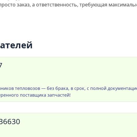
 просто заказ, а ответственность, требующая максималь
пателей
7
нников тепловозов — без брака, в срок, с полной документаци
еренного поставщика запчастей!
036630