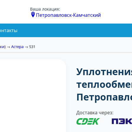
Ваша локация:
Петропавловск-Камчатский
онтакты
ки)
→
Астера
→ S31
Уплотнени
теплообмен
Петропавл
Доставка через: