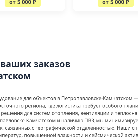
от 5 000 ₽
от 5 000 ₽
 ваших заказов
атском
дование для объектов в Петропавловске-Камчатском —
осточного региона, где логистика требует особого пла
решения для систем отопления, вентиляции и теплосна
опавловске-Камчатском и наличию ПВЗ, мы минимизируе
к, связанных с географической отдалённостью. Наши с
емператур, повышенной влажности и сейсмической актив