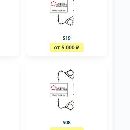
S19
от 5 000 ₽
S08