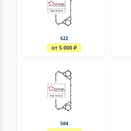
S22
от 5 000 ₽
S04