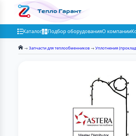
Каталог
Подбор оборудования
О компании
К
→
Запчасти для теплообменников
→
Уплотнения (проклад