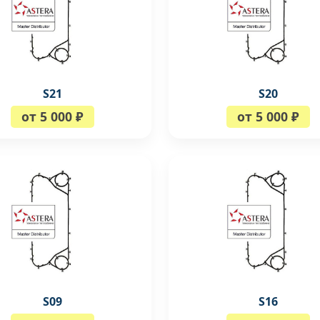
S21
S20
от 5 000 ₽
от 5 000 ₽
S09
S16