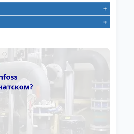
nfoss
чатском?