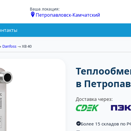
Ваша локация:
Петропавловск-Камчатский
онтакты
→
Danfoss
→ XB 40
Теплообмен
в Петропа
Доставка через:
Более 15 складов по Р