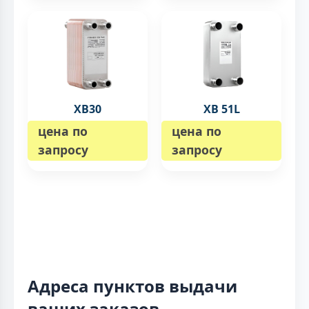
XB30
XB 51L
цена по
цена по
запросу
запросу
Адреса пунктов выдачи
ваших заказов