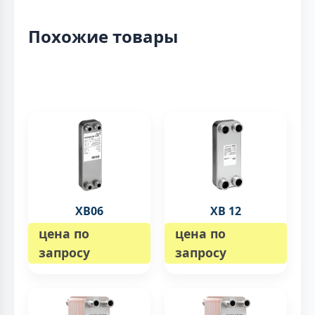
Похожие товары
XB06
XB 12
цена по
цена по
запросу
запросу