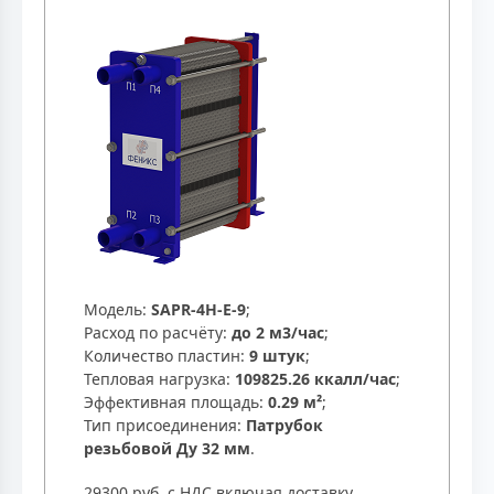
Модель:
SAPR-4H-E-9
;
Расход по расчёту:
до 2 м3/час
;
Количество пластин:
9 штук
;
Тепловая нагрузка:
109825.26 ккалл/час
;
Эффективная площадь:
0.29 м²
;
Тип присоединения:
Патрубок
резьбовой Ду 32 мм
.
29300 руб. с НДС включая доставку.