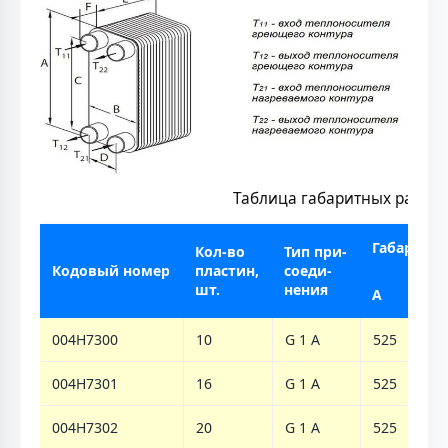
Таблица габаритных размер
Габаритн
Кол-во
Тип при-
Кодовый номер
пластин,
соеди-
шт.
нения
A
B
004H7300
10
G 1 A
525
119
004H7301
16
G 1 A
525
119
004H7302
20
G 1 A
525
119