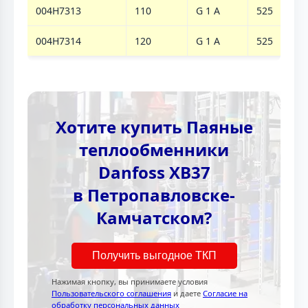
004H7313
110
G 1 A
525
119
004H7314
120
G 1 A
525
119
Хотите купить Паяные
теплообменники
Danfoss XB37
в Петропавловске-
Камчатском?
Получить выгодное ТКП
Нажимая кнопку, вы принимаете условия
Пользовательского соглашения
и даете
Согласие на
обработку персональных данных