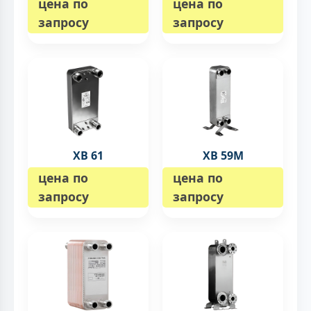
цена по
цена по
запросу
запросу
XB 61
XB 59M
цена по
цена по
запросу
запросу