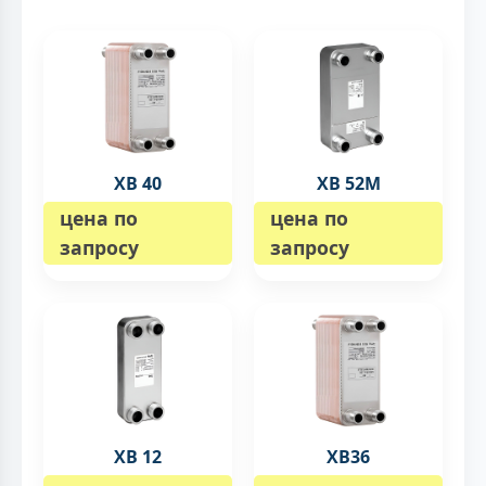
XB 40
XB 52M
цена по
цена по
запросу
запросу
XB 12
XB36