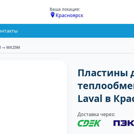
Ваша локация:
Красноярск
онтакты
l
→ MX25M
Пластины 
теплообме
Laval в Кр
Доставка через: