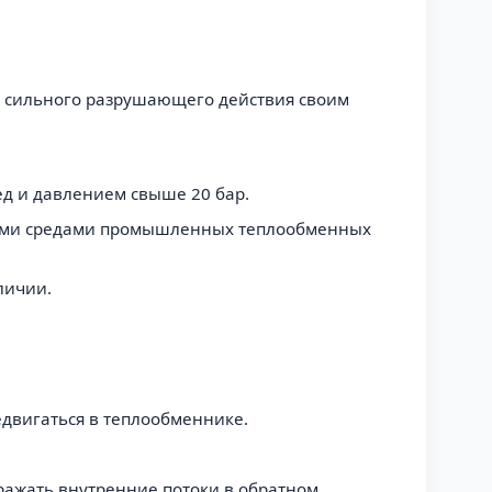
е сильного разрушающего действия своим
ед и давлением свыше 20 бар.
вными средами промышленных теплообменных
личии.
едвигаться в теплообменнике.
отражать внутренние потоки в обратном