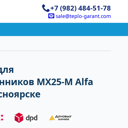
+7 (982) 484-51-78
sale@teplo-garant.com
для
нников MX25-M Alfa
асноярске