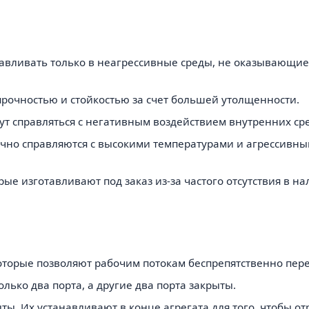
навливать только в неагрессивные среды, не оказывающи
рочностью и стойкостью за счет большей утолщенности.
ут справляться с негативным воздействием внутренних ср
тлично справляются с высокими температурами и агресси
ые изготавливают под заказ из-за частого отсутствия в на
которые позволяют рабочим потокам беспрепятственно пер
лько два порта, а другие два порта закрыты.
ыты. Их устанавливают в конце агрегата для того, чтобы 