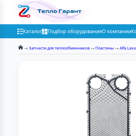
Каталог
Подбор оборудования
О компании
К
→
Запчасти для теплообменников
→
Пластины
→
Alfa Lava