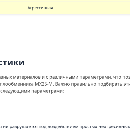
Агрессивная
стики
азных материалов и с различными параметрами, что по
еплообменника MX25-M. Важно правильно подбирать эт
со следующими параметрами:
я не разрушается под воздействием простых неагресивных