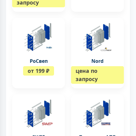
запросу
РоСвеп
Nord
от 199 ₽
цена по
запросу