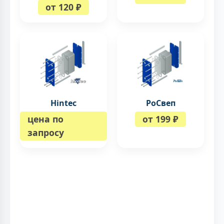
от 120 ₽
Hintec
РоСвеп
цена по
от 199 ₽
запросу