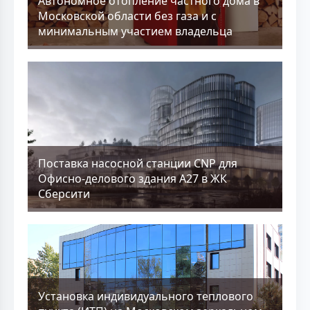
Aвтономное отопление частного дома в
Московской области без газа и с
минимальным участием владельца
Поставка насосной станции CNP для
Офисно-делового здания А27 в ЖК
Сберсити
Установка индивидуального теплового