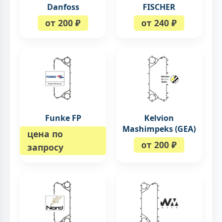
Danfoss
FISCHER
от 200 ₽
от 240 ₽
Funke FP
Kelvion
Mashimpeks (GEA)
цена по
от 200 ₽
запросу