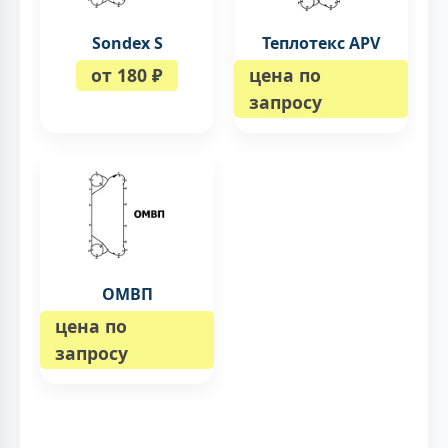
Sondex S
Теплотекс APV
от 180 ₽
цена по
запросу
ОМВП
цена по
запросу