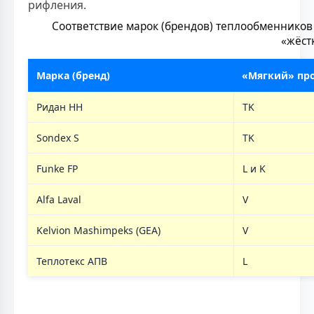
рифления.
Соответствие марок (брендов) теплообменников
«жёст
Марка (бренд)
«Мягкий» пр
Ридан НН
TK
Sondex S
TK
Funke FP
L и K
Alfa Laval
V
Kelvion Mashimpeks (GEA)
V
Теплотекс АПВ
L