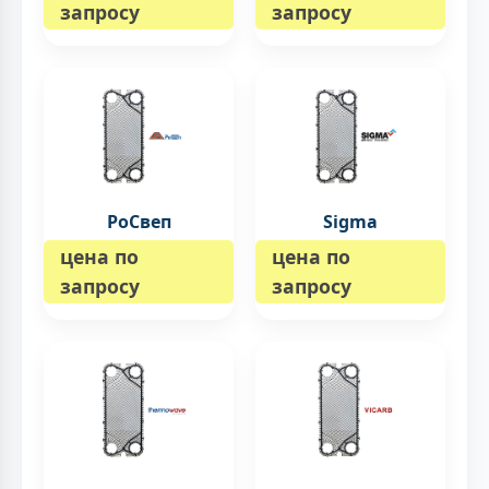
запросу
запросу
РоСвеп
Sigma
цена по
цена по
запросу
запросу