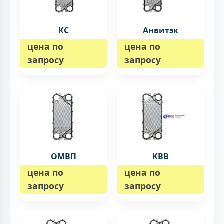
КС
Анвитэк
цена по
цена по
запросу
запросу
ОМВП
KBB
цена по
цена по
запросу
запросу