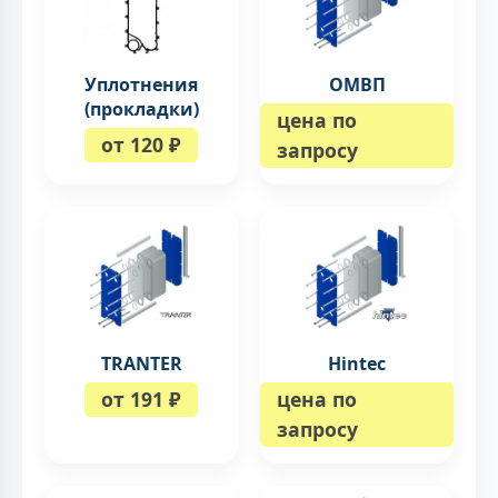
Уплотнения
ОМВП
(прокладки)
цена по
от 120 ₽
запросу
TRANTER
Hintec
от 191 ₽
цена по
запросу