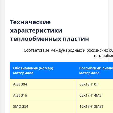
Технические
характеристики
теплообменных пластин
Соответствие международных и российских о
теплообм
Обозначение (номер)
Российский анало
материала
материала
AISI 304
08Х18Н10Т
AISI 316
03Х17Н14М3
SMO 254
10Х17Н13М2Т