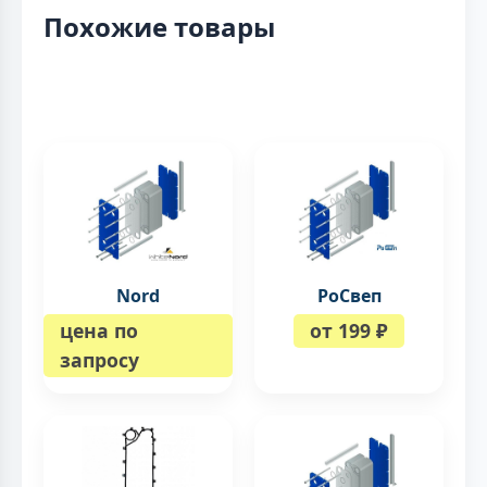
Похожие товары
Nord
РоСвеп
цена по
от 199 ₽
запросу