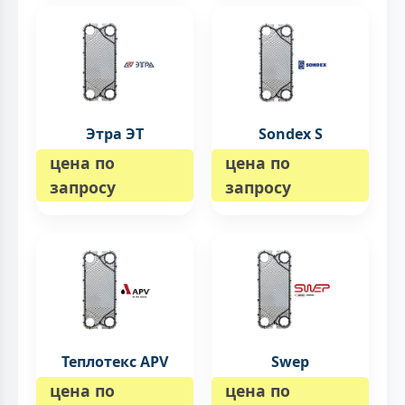
Этра ЭТ
Sondex S
цена по
цена по
запросу
запросу
Теплотекс APV
Swep
цена по
цена по