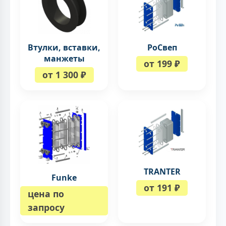
Втулки, вставки,
РоСвеп
манжеты
от 199 ₽
от 1 300 ₽
TRANTER
Funke
от 191 ₽
цена по
запросу