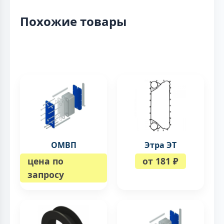
Похожие товары
ОМВП
Этра ЭТ
цена по
от 181 ₽
запросу